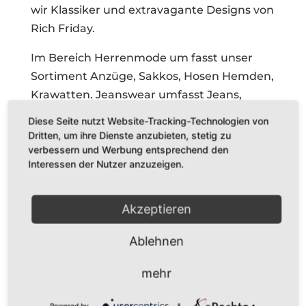
wir Klassiker und extravagante Designs von
Rich Friday.
Im Bereich Herrenmode um fasst unser
Sortiment Anzüge, Sakkos, Hosen Hemden,
Krawatten. Jeanswear umfasst Jeans,
sportive Hemden, Sweatshirts, Polos und
Diese Seite nutzt Website-Tracking-Technologien von
Ledergürtel und die Sportswear wird
Dritten, um ihre Dienste anzubieten, stetig zu
abgedeckt durch Lederjacken, Blousons,
verbessern und Werbung entsprechend den
Interessen der Nutzer anzuzeigen.
Outdoorjacken, Jacken, Westen.
UNSERE SERVICES
Akzeptieren
Stil und Typgerechte Beratung für alle
Ablehnen
Anlässe
Änderungen (auch Expressänderungen
mehr
am am gleichen Tag)
Auswahlservice – Unsere Kunden haben
Powered by
&