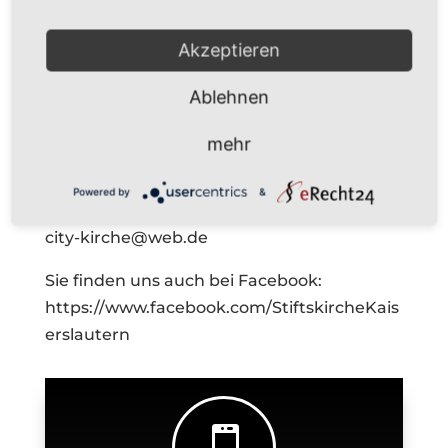
Kirche und ihre Geheimnisse näher kennen
lernen möchten, nehmen Sie bitte Kontakt
Akzeptieren
mit Pfarrer Stefan Bergmann auf. Der
Ablehnen
Theologe bietet für Groß und Klein, für
Gruppen und Einzelpersonen Führungen
mehr
an:
0631 – 36 50 60
Powered by
&
city-kirche@web.de
Sie finden uns auch bei Facebook:
https://www.facebook.com/StiftskircheKais
erslautern
